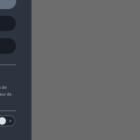
s de
teur de