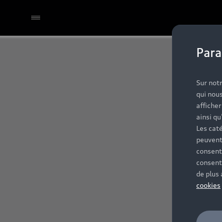
Para
Sur notr
qui nous
affiche
ainsi qu
Les caté
peuvent
consent
consent
de plus
cookies