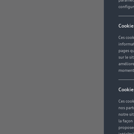
paramètr
configura
Cookie
Ces cook
informat
pages qu
sur le si
améliore
moment r
Cookie
Ces cook
nos part
notre si
la façon
proposer