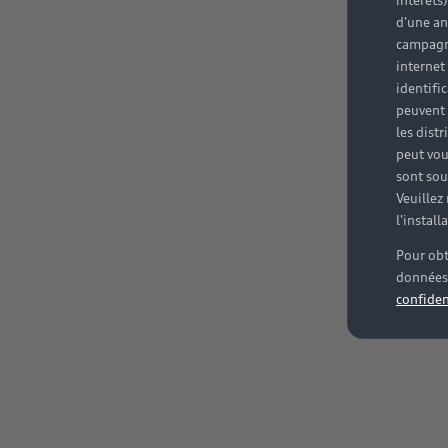
intérêts
d'une an
campagne
internet
identifi
peuvent 
les dist
peut vou
sont souv
Veuillez
l'instal
Pour obt
données 
confiden