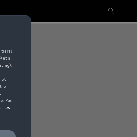
 tiers)
) et à
eting),
 et
tre
e
te. Pour
ur les