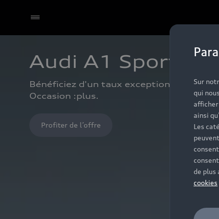
Para
Audi A1 Sportbac
Sur notr
Bénéficiez d'un taux exceptionnel de 1,9%⁽
qui nous
Occasion :plus.
affiche
ainsi qu
Profiter de l’offre
Les caté
peuvent
consent
consent
de plus
cookies