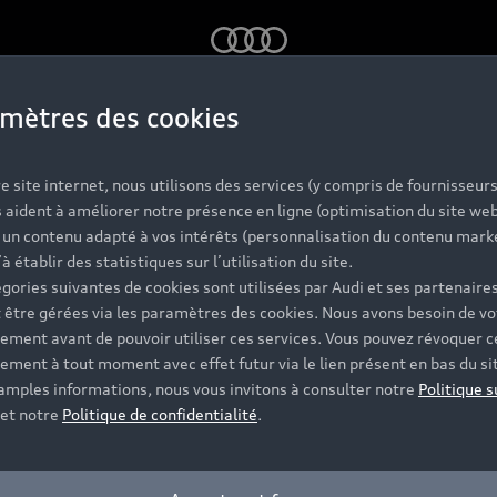
Audi
mètres des cookies
k
e site internet, nous utilisons des services (y compris de fournisseurs
¹⁾ et du premier entretien offert⁽²⁾ à l'achat d
 aident à améliorer notre présence en ligne (optimisation du site web
r un contenu adapté à vos intérêts (personnalisation du contenu mark
’à établir des statistiques sur l’utilisation du site.
gories suivantes de cookies sont utilisées par Audi et ses partenaires
 être gérées via les paramètres des cookies. Nous avons besoin de vo
ement avant de pouvoir utiliser ces services. Vous pouvez révoquer c
ement à tout moment avec effet futur via le lien présent en bas du si
 amples informations, nous vous invitons à consulter notre
Politique s
et notre
Politique de confidentialité
.