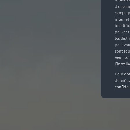
intérêts
d'une an
campagne
internet
identifi
peuvent 
les dist
peut vou
sont souv
Veuillez
l'instal
Pour obt
données 
confiden