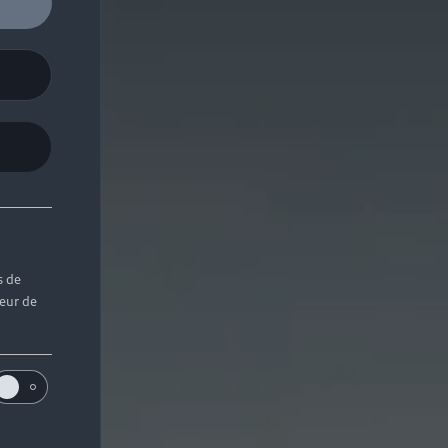
s de
teur de