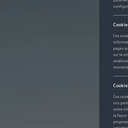
paramètr
configura
Cookie
Ces cook
informat
pages qu
sur le si
améliore
moment r
Cookie
Ces cook
nos part
notre si
la façon
proposer